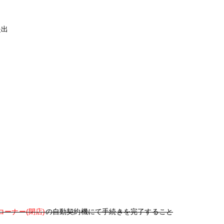
提出
ーナー(閉店)
の自動契約機にて手続きを完了すること