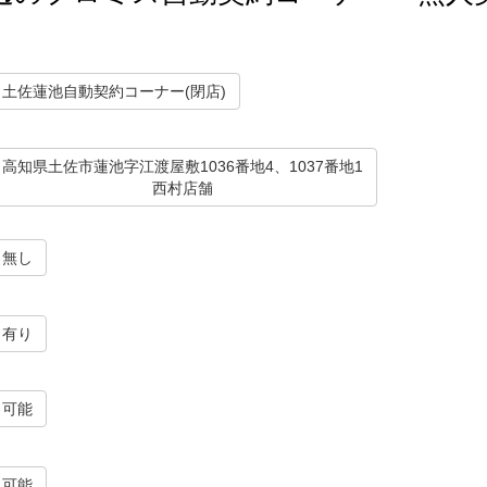
土佐蓮池自動契約コーナー(閉店)
高知県土佐市蓮池字江渡屋敷1036番地4、1037番地1
西村店舗
無し
有り
可能
可能