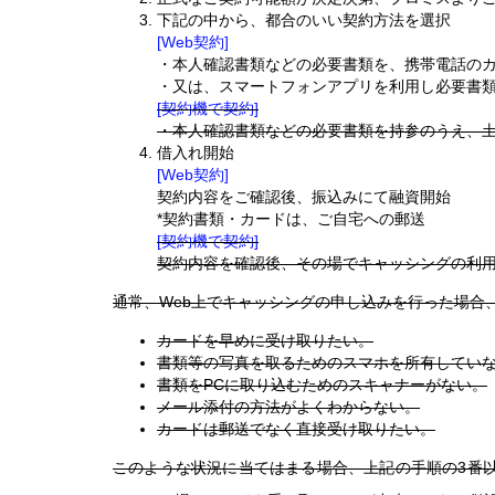
下記の中から、都合のいい契約方法を選択
[Web契約]
・本人確認書類などの必要書類を、携帯電話の
・又は、スマートフォンアプリを利用し必要書
[契約機で契約]
・本人確認書類などの必要書類を持参のうえ、
借入れ開始
[Web契約]
契約内容をご確認後、振込みにて融資開始
*契約書類・カードは、ご自宅への郵送
[契約機で契約]
契約内容を確認後、その場でキャッシングの利
通常、Web上でキャッシングの申し込みを行った場合
カードを早めに受け取りたい。
書類等の写真を取るためのスマホを所有してい
書類をPCに取り込むためのスキャナーがない。
メール添付の方法がよくわからない。
カードは郵送でなく直接受け取りたい。
このような状況に当てはまる場合、上記の手順の3番