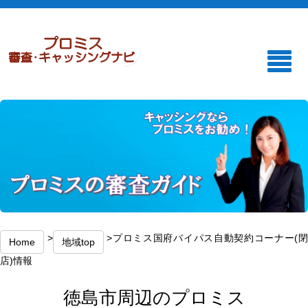
>
>プロミス国府バイパス自動契約コーナー(
Home
地域top
店)情報
徳島市周辺のプロミス