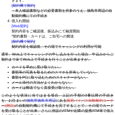
きます。
[契約機で契約]
・本人確認書類などの必要書類を持参のうえ、徳島市周辺の自
動契約機にての手続き
借入れ開始
[Web契約]
契約内容をご確認後、振込みにて融資開始
*契約書類・カードは、ご自宅への郵送
[契約機で契約]
契約内容を確認後、その場でキャッシングの利用が可能
通常、Web上でキャッシングの申し込みを行った場合、申込みからご
契約まで全てWeb上で手続きを行うことが出来ますが、
カードを早めに受け取りたい。
書類等の写真を取るためのスマホを所有していない。
書類をPCに取り込むためのスキャナーがない。
メール添付の方法がよくわからない。
カードは郵送でなく直接受け取りたい。
このような状況に当てはまる場合、上記の手順の3番以降の手続き
を、お住まいの
徳島県徳島市周辺
にある
国府バイパス自動契約コーナ
ー(閉店)
の自動契約機にて手続きを完了することで、その場でカード
を受け取ることが出来、さらに併設のATMや近隣の提携ATM等で借入