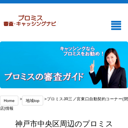
>
>プロミスJR三ノ宮東口自動契約コーナー(
Home
地域top
店)情報
神戸市中央区周辺のプロミス