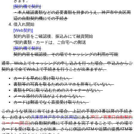
きます。
[契約機で契約]
・本人確認書類などの必要書類を持参のうえ、神戸市中央区周
辺の自動契約機にての手続き
借入れ開始
[Web契約]
契約内容をご確認後、振込みにて融資開始
*契約書類・カードは、ご自宅への郵送
[契約機で契約]
契約内容を確認後、その場でキャッシングの利用が可能
通常、Web上でキャッシングの申し込みを行った場合、申込みからご
契約まで全てWeb上で手続きを行うことが出来ますが、
カードを早めに受け取りたい。
書類等の写真を取るためのスマホを所有していない。
書類をPCに取り込むためのスキャナーがない。
メール添付の方法がよくわからない。
カードは郵送でなく直接受け取りたい。
このような状況に当てはまる場合、上記の手順の3番以降の手続き
を、お住まいの
兵庫県神戸市中央区周辺
にある
JR三ノ宮東口自動契約
コーナー(閉店)
の自動契約機にて手続きを完了することで、その場で
カードを受け取ることが出来、さらに併設のATMや近隣の提携ATM等