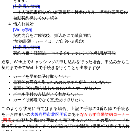
きます。
[契約機で契約]
・本人確認書類などの必要書類を持参のうえ、堺市北区周辺の
自動契約機にての手続き
借入れ開始
[Web契約]
契約内容をご確認後、振込みにて融資開始
*契約書類・カードは、ご自宅への郵送
[契約機で契約]
契約内容を確認後、その場でキャッシングの利用が可能
通常、Web上でキャッシングの申し込みを行った場合、申込みからご
契約まで全てWeb上で手続きを行うことが出来ますが、
カードを早めに受け取りたい。
書類等の写真を取るためのスマホを所有していない。
書類をPCに取り込むためのスキャナーがない。
メール添付の方法がよくわからない。
カードは郵送でなく直接受け取りたい。
このような状況に当てはまる場合、上記の手順の3番以降の手続き
を、お住まいの
大阪府堺市北区周辺
にある
なかもず自動契約コーナー
(閉店)
の自動契約機にて手続きを完了することで、その場でカードを
受け取ることが出来、さらに併設のATMや近隣の提携ATM等で借入れ