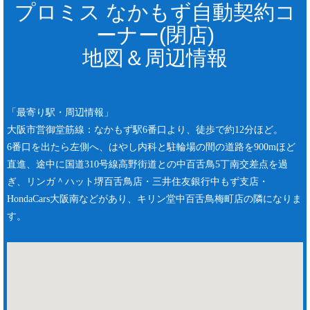
プロミス なかもず自動契約コ
ーナー(閉店)
地図＆周辺情報
「最寄り駅・周辺情報」
大阪市営御堂筋線：なかもず駅6番口より、徒歩で約12分ほど。
6番口を出たら左側へ、はやし内科と駐輪場の間の道路を900mほど
直進、途中に国道310号線高野街道との中百舌鳥5丁南交差点を過
ぎ、リンガ＾ハット堺百舌鳥店・三井住友銀行中もず支店・
HondaCars大阪南などがあり、キリン堂中百舌鳥梅町店の隣になりま
す。