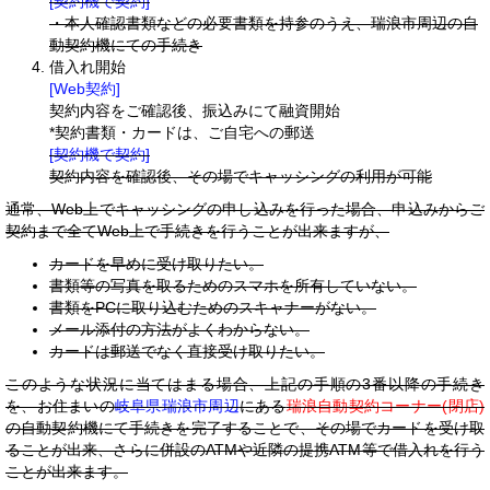
[契約機で契約]
・本人確認書類などの必要書類を持参のうえ、瑞浪市周辺の自
動契約機にての手続き
借入れ開始
[Web契約]
契約内容をご確認後、振込みにて融資開始
*契約書類・カードは、ご自宅への郵送
[契約機で契約]
契約内容を確認後、その場でキャッシングの利用が可能
通常、Web上でキャッシングの申し込みを行った場合、申込みからご
契約まで全てWeb上で手続きを行うことが出来ますが、
カードを早めに受け取りたい。
書類等の写真を取るためのスマホを所有していない。
書類をPCに取り込むためのスキャナーがない。
メール添付の方法がよくわからない。
カードは郵送でなく直接受け取りたい。
このような状況に当てはまる場合、上記の手順の3番以降の手続き
を、お住まいの
岐阜県瑞浪市周辺
にある
瑞浪自動契約コーナー(閉店)
の自動契約機にて手続きを完了することで、その場でカードを受け取
ることが出来、さらに併設のATMや近隣の提携ATM等で借入れを行う
ことが出来ます。