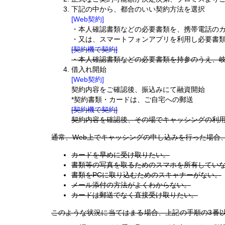
下記の中から、都合のいい契約方法を選択
[Web契約]
・本人確認書類などの必要書類を、携帯電話の
・又は、スマートフォンアプリを利用し必要書
[契約機で契約]
・本人確認書類などの必要書類を持参のうえ、
借入れ開始
[Web契約]
契約内容をご確認後、振込みにて融資開始
*契約書類・カードは、ご自宅への郵送
[契約機で契約]
契約内容を確認後、その場でキャッシングの利
通常、Web上でキャッシングの申し込みを行った場合
カードを早めに受け取りたい。
書類等の写真を取るためのスマホを所有してい
書類をPCに取り込むためのスキャナーがない。
メール添付の方法がよくわからない。
カードは郵送でなく直接受け取りたい。
このような状況に当てはまる場合、上記の手順の3番