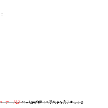
提出
ーナー(閉店)
の自動契約機にて手続きを完了すること