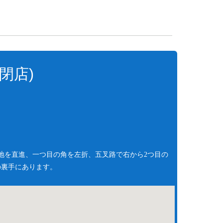
閉店)
地を直進、一つ目の角を左折、五叉路で右から2つ目の
の裏手にあります。