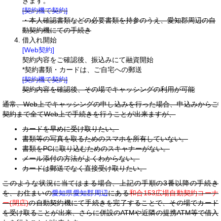
きます。
[契約機で契約]
・本人確認書類などの必要書類を持参のうえ、愛知郡周辺の自
動契約機にての手続き
借入れ開始
[Web契約]
契約内容をご確認後、振込みにて融資開始
*契約書類・カードは、ご自宅への郵送
[契約機で契約]
契約内容を確認後、その場でキャッシングの利用が可能
通常、Web上でキャッシングの申し込みを行った場合、申込みからご
契約まで全てWeb上で手続きを行うことが出来ますが、
カードを早めに受け取りたい。
書類等の写真を取るためのスマホを所有していない。
書類をPCに取り込むためのスキャナーがない。
メール添付の方法がよくわからない。
カードは郵送でなく直接受け取りたい。
このような状況に当てはまる場合、上記の手順の3番以降の手続き
を、お住まいの
愛知県愛知郡周辺
にある
和合153広場自動契約コーナ
ー(閉店)
の自動契約機にて手続きを完了することで、その場でカード
を受け取ることが出来、さらに併設のATMや近隣の提携ATM等で借入