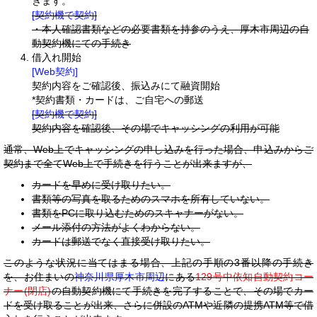
きます。
[契約機で契約]
・本人確認書類などの必要書類を持参のうえ、厚木市周辺の自
動契約機にての手続き
借入れ開始
[Web契約]
契約内容をご確認後、振込みにて融資開始
*契約書類・カードは、ご自宅への郵送
[契約機で契約]
契約内容を確認後、その場でキャッシングの利用が可能
通常、Web上でキャッシングの申し込みを行った場合、申込みからご
契約まで全てWeb上で手続きを行うことが出来ますが、
カードを早めに受け取りたい。
書類等の写真を取るためのスマホを所有していない。
書類をPCに取り込むためのスキャナーがない。
メール添付の方法がよくわからない。
カードは郵送でなく直接受け取りたい。
このような状況に当てはまる場合、上記の手順の3番以降の手続き
を、お住まいの
神奈川県厚木市周辺
にある
129号中依知自動契約コー
ナー(閉店)
の自動契約機にて手続きを完了することで、その場でカー
ドを受け取ることが出来、さらに併設のATMや近隣の提携ATM等で借