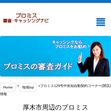
>
>プロミス129号中依知自動契約コーナー(閉店)
Home
地域top
情報
厚木市周辺のプロミス