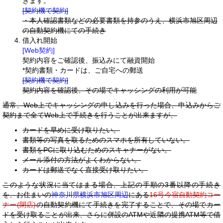
きます。
[契約機で契約]
・本人確認書類などの必要書類を持参のうえ、横浜市旭区周辺
の自動契約機にての手続き
借入れ開始
[Web契約]
契約内容をご確認後、振込みにて融資開始
*契約書類・カードは、ご自宅への郵送
[契約機で契約]
契約内容を確認後、その場でキャッシングの利用が可能
通常、Web上でキャッシングの申し込みを行った場合、申込みからご
契約まで全てWeb上で手続きを行うことが出来ますが、
カードを早めに受け取りたい。
書類等の写真を取るためのスマホを所有していない。
書類をPCに取り込むためのスキャナーがない。
メール添付の方法がよくわからない。
カードは郵送でなく直接受け取りたい。
このような状況に当てはまる場合、上記の手順の3番以降の手続き
を、お住まいの
神奈川県横浜市旭区周辺
にある
16号今宿自動契約コー
ナー(閉店)
の自動契約機にて手続きを完了することで、その場でカー
ドを受け取ることが出来、さらに併設のATMや近隣の提携ATM等で借