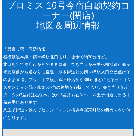
プロミス 16号今宿自動契約コ
ーナー(閉店)
地図＆周辺情報
「最寄り駅・周辺情報」
相模鉄道本線：鶴ヶ峰駅北口より、徒歩で約20分ほど。
北口を出て商店街をそのまま直進、突き当りを右手へ横浜銀行鶴ヶ
峰支店前から道なりに直進、厚木街道との鶴ヶ峰駅入口交差点はそ
のまま直進、ブックオフ横浜鶴ヶ峰店から300mほどにあるライオン
ズマンション鶴ケ峰第6の角の路地を右折して入り、突き当りを左
折、次の3差路は右側へ、次の3差路も右側へ、八王子街道に出る手
前右手にあります。
八王子街道を挟んでセブンイレブン横浜今宿東町店の斜め向かい側
になります。