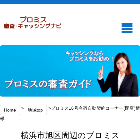
>
>プロミス16号今宿自動契約コーナー(閉店)
Home
地域top
報
横浜市旭区周辺のプロミス