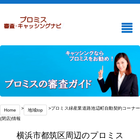
>
>プロミス緑産業道路池辺町自動契約コーナ
Home
地域top
(閉店)情報
横浜市都筑区周辺のプロミス