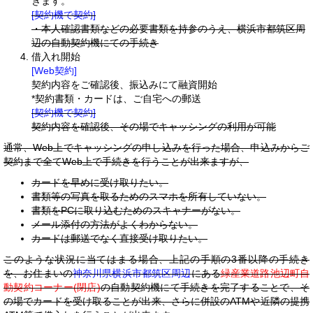
きます。
[契約機で契約]
・本人確認書類などの必要書類を持参のうえ、横浜市都筑区周
辺の自動契約機にての手続き
借入れ開始
[Web契約]
契約内容をご確認後、振込みにて融資開始
*契約書類・カードは、ご自宅への郵送
[契約機で契約]
契約内容を確認後、その場でキャッシングの利用が可能
通常、Web上でキャッシングの申し込みを行った場合、申込みからご
契約まで全てWeb上で手続きを行うことが出来ますが、
カードを早めに受け取りたい。
書類等の写真を取るためのスマホを所有していない。
書類をPCに取り込むためのスキャナーがない。
メール添付の方法がよくわからない。
カードは郵送でなく直接受け取りたい。
このような状況に当てはまる場合、上記の手順の3番以降の手続き
を、お住まいの
神奈川県横浜市都筑区周辺
にある
緑産業道路池辺町自
動契約コーナー(閉店)
の自動契約機にて手続きを完了することで、そ
の場でカードを受け取ることが出来、さらに併設のATMや近隣の提携