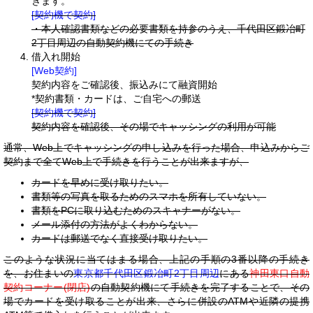
きます。
[契約機で契約]
・本人確認書類などの必要書類を持参のうえ、千代田区鍛冶町
2丁目周辺の自動契約機にての手続き
借入れ開始
[Web契約]
契約内容をご確認後、振込みにて融資開始
*契約書類・カードは、ご自宅への郵送
[契約機で契約]
契約内容を確認後、その場でキャッシングの利用が可能
通常、Web上でキャッシングの申し込みを行った場合、申込みからご
契約まで全てWeb上で手続きを行うことが出来ますが、
カードを早めに受け取りたい。
書類等の写真を取るためのスマホを所有していない。
書類をPCに取り込むためのスキャナーがない。
メール添付の方法がよくわからない。
カードは郵送でなく直接受け取りたい。
このような状況に当てはまる場合、上記の手順の3番以降の手続き
を、お住まいの
東京都千代田区鍛冶町2丁目周辺
にある
神田東口自動
契約コーナー(閉店)
の自動契約機にて手続きを完了することで、その
場でカードを受け取ることが出来、さらに併設のATMや近隣の提携