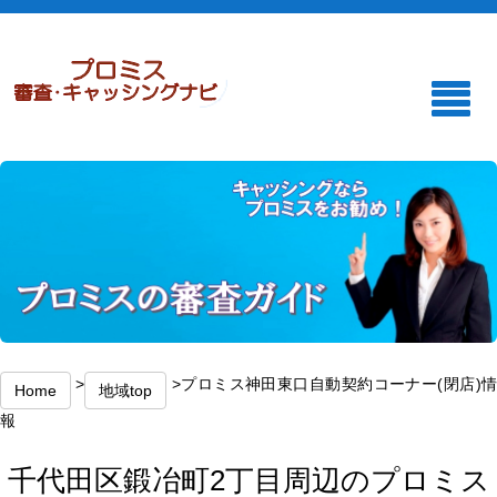
>
>プロミス神田東口自動契約コーナー(閉店)
Home
地域top
報
千代田区鍛冶町2丁目周辺のプロミス