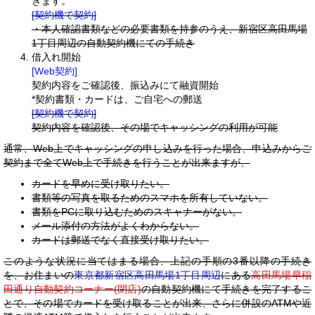
きます。
[契約機で契約]
・本人確認書類などの必要書類を持参のうえ、新宿区高田馬場
1丁目周辺の自動契約機にての手続き
借入れ開始
[Web契約]
契約内容をご確認後、振込みにて融資開始
*契約書類・カードは、ご自宅への郵送
[契約機で契約]
契約内容を確認後、その場でキャッシングの利用が可能
通常、Web上でキャッシングの申し込みを行った場合、申込みからご
契約まで全てWeb上で手続きを行うことが出来ますが、
カードを早めに受け取りたい。
書類等の写真を取るためのスマホを所有していない。
書類をPCに取り込むためのスキャナーがない。
メール添付の方法がよくわからない。
カードは郵送でなく直接受け取りたい。
このような状況に当てはまる場合、上記の手順の3番以降の手続き
を、お住まいの
東京都新宿区高田馬場1丁目周辺
にある
高田馬場早稲
田通り自動契約コーナー(閉店)
の自動契約機にて手続きを完了するこ
とで、その場でカードを受け取ることが出来、さらに併設のATMや近