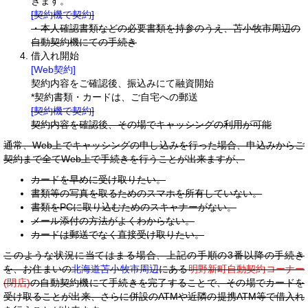
きます。
[契約機で契約]
・本人確認書類などの必要書類を持参のうえ、苫小牧市周辺の
自動契約機にての手続き
借入れ開始
[Web契約]
契約内容をご確認後、振込みにて融資開始
*契約書類・カードは、ご自宅への郵送
[契約機で契約]
契約内容を確認後、その場でキャッシングの利用が可能
通常、Web上でキャッシングの申し込みを行った場合、申込みからご
契約まで全てWeb上で手続きを行うことが出来ますが、
カードを早めに受け取りたい。
書類等の写真を取るためのスマホを所有していない。
書類をPCに取り込むためのスキャナーがない。
メール添付の方法がよくわからない。
カードは郵送でなく直接受け取りたい。
このような状況に当てはまる場合、上記の手順の3番以降の手続き
を、お住まいの
北海道苫小牧市周辺
にある
明野新町自動契約コーナー
(閉店)
の自動契約機にて手続きを完了することで、その場でカードを
受け取ることが出来、さらに併設のATMや近隣の提携ATM等で借入れ