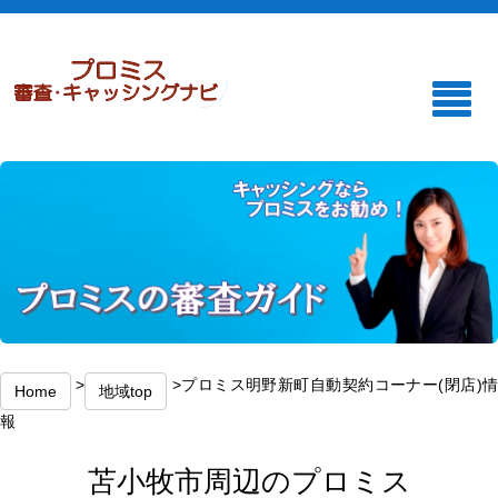
>
>プロミス明野新町自動契約コーナー(閉店)
Home
地域top
報
苫小牧市周辺のプロミス