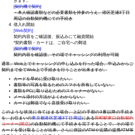
きます。
[契約機で契約]
・本人確認書類などの必要書類を持参のうえ、港区芝浦3丁目
周辺の自動契約機にての手続き
借入れ開始
[Web契約]
契約内容をご確認後、振込みにて融資開始
*契約書類・カードは、ご自宅への郵送
[契約機で契約]
契約内容を確認後、その場でキャッシングの利用が可能
通常、Web上でキャッシングの申し込みを行った場合、申込みからご
契約まで全てWeb上で手続きを行うことが出来ますが、
カードを早めに受け取りたい。
書類等の写真を取るためのスマホを所有していない。
書類をPCに取り込むためのスキャナーがない。
メール添付の方法がよくわからない。
カードは郵送でなく直接受け取りたい。
このような状況に当てはまる場合、上記の手順の3番以降の手続き
を、お住まいの
東京都港区芝浦3丁目周辺
にある
田町駅東口自動契約
コーナー(閉店)
の自動契約機にて手続きを完了することで、その場で
カードを受け取ることが出来、さらに併設のATMや近隣の提携ATM等