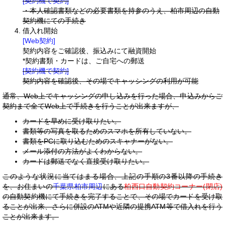
[契約機で契約]
・本人確認書類などの必要書類を持参のうえ、柏市周辺の自動
契約機にての手続き
借入れ開始
[Web契約]
契約内容をご確認後、振込みにて融資開始
*契約書類・カードは、ご自宅への郵送
[契約機で契約]
契約内容を確認後、その場でキャッシングの利用が可能
通常、Web上でキャッシングの申し込みを行った場合、申込みからご
契約まで全てWeb上で手続きを行うことが出来ますが、
カードを早めに受け取りたい。
書類等の写真を取るためのスマホを所有していない。
書類をPCに取り込むためのスキャナーがない。
メール添付の方法がよくわからない。
カードは郵送でなく直接受け取りたい。
このような状況に当てはまる場合、上記の手順の3番以降の手続き
を、お住まいの
千葉県柏市周辺
にある
柏西口自動契約コーナー(閉店)
の自動契約機にて手続きを完了することで、その場でカードを受け取
ることが出来、さらに併設のATMや近隣の提携ATM等で借入れを行う
ことが出来ます。