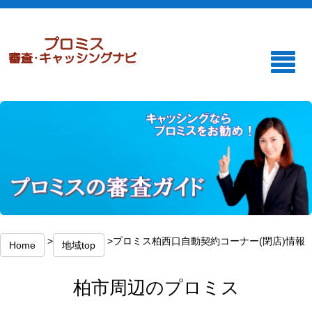
>
>プロミス柏西口自動契約コーナー(閉店)情報
Home
地域top
柏市周辺のプロミス