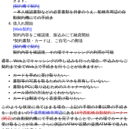
きます。
[契約機で契約]
・本人確認書類などの必要書類を持参のうえ、船橋市周辺の自
動契約機にての手続き
借入れ開始
[Web契約]
契約内容をご確認後、振込みにて融資開始
*契約書類・カードは、ご自宅への郵送
[契約機で契約]
契約内容を確認後、その場でキャッシングの利用が可能
通常、Web上でキャッシングの申し込みを行った場合、申込みからご
契約まで全てWeb上で手続きを行うことが出来ますが、
カードを早めに受け取りたい。
書類等の写真を取るためのスマホを所有していない。
書類をPCに取り込むためのスキャナーがない。
メール添付の方法がよくわからない。
カードは郵送でなく直接受け取りたい。
このような状況に当てはまる場合、上記の手順の3番以降の手続き
を、お住まいの
千葉県船橋市周辺
にある
14号西船橋自動契約コーナー
(閉店)
の自動契約機にて手続きを完了することで、その場でカードを
受け取ることが出来、さらに併設のATMや近隣の提携ATM等で借入れ