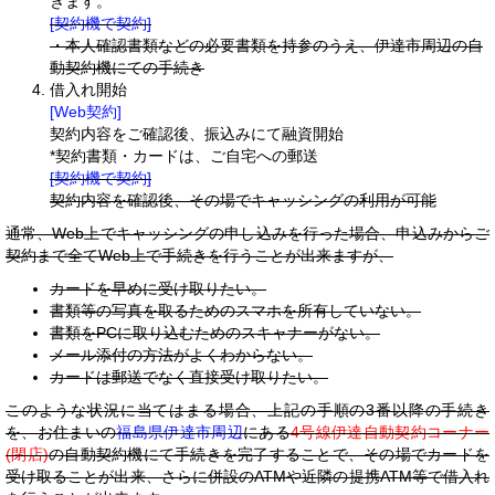
きます。
[契約機で契約]
・本人確認書類などの必要書類を持参のうえ、伊達市周辺の自
動契約機にての手続き
借入れ開始
[Web契約]
契約内容をご確認後、振込みにて融資開始
*契約書類・カードは、ご自宅への郵送
[契約機で契約]
契約内容を確認後、その場でキャッシングの利用が可能
通常、Web上でキャッシングの申し込みを行った場合、申込みからご
契約まで全てWeb上で手続きを行うことが出来ますが、
カードを早めに受け取りたい。
書類等の写真を取るためのスマホを所有していない。
書類をPCに取り込むためのスキャナーがない。
メール添付の方法がよくわからない。
カードは郵送でなく直接受け取りたい。
このような状況に当てはまる場合、上記の手順の3番以降の手続き
を、お住まいの
福島県伊達市周辺
にある
4号線伊達自動契約コーナー
(閉店)
の自動契約機にて手続きを完了することで、その場でカードを
受け取ることが出来、さらに併設のATMや近隣の提携ATM等で借入れ