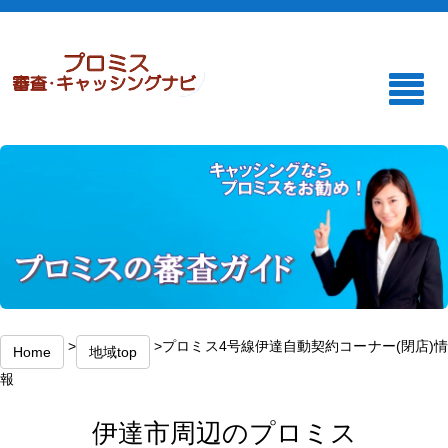
>
>プロミス4号線伊達自動契約コーナー(閉店)
Home
地域top
報
伊達市周辺のプロミス