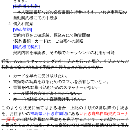
きます。
[契約機で契約]
・本人確認書類などの必要書類を持参のうえ、いわき市周辺の
自動契約機にての手続き
借入れ開始
[Web契約]
契約内容をご確認後、振込みにて融資開始
*契約書類・カードは、ご自宅への郵送
[契約機で契約]
契約内容を確認後、その場でキャッシングの利用が可能
通常、Web上でキャッシングの申し込みを行った場合、申込みからご
契約まで全てWeb上で手続きを行うことが出来ますが、
カードを早めに受け取りたい。
書類等の写真を取るためのスマホを所有していない。
書類をPCに取り込むためのスキャナーがない。
メール添付の方法がよくわからない。
カードは郵送でなく直接受け取りたい。
このような状況に当てはまる場合、上記の手順の3番以降の手続き
を、お住まいの
福島県いわき市周辺
にある
いわき鹿島自動契約コーナ
ー(閉店)
の自動契約機にて手続きを完了することで、その場でカード
を受け取ることが出来、さらに併設のATMや近隣の提携ATM等で借入