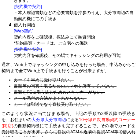
きます。
[契約機で契約]
・本人確認書類などの必要書類を持参のうえ、大分市周辺の自
動契約機にての手続き
借入れ開始
[Web契約]
契約内容をご確認後、振込みにて融資開始
*契約書類・カードは、ご自宅への郵送
[契約機で契約]
契約内容を確認後、その場でキャッシングの利用が可能
通常、Web上でキャッシングの申し込みを行った場合、申込みからご
契約まで全てWeb上で手続きを行うことが出来ますが、
カードを早めに受け取りたい。
書類等の写真を取るためのスマホを所有していない。
書類をPCに取り込むためのスキャナーがない。
メール添付の方法がよくわからない。
カードは郵送でなく直接受け取りたい。
このような状況に当てはまる場合、上記の手順の3番以降の手続き
を、お住まいの
大分県大分市周辺
にある
10号線戸次自動契約コーナー
(閉店)
の自動契約機にて手続きを完了することで、その場でカードを
受け取ることが出来、さらに併設のATMや近隣の提携ATM等で借入れ