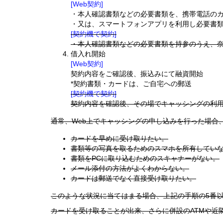
[Web契約]
・本人確認書類などの必要書類を、携帯電話の
・又は、スマートフォンアプリを利用し必要書
[契約機で契約]
・本人確認書類などの必要書類を持参のうえ、
借入れ開始
[Web契約]
契約内容をご確認後、振込みにて融資開始
*契約書類・カードは、ご自宅への郵送
[契約機で契約]
契約内容を確認後、その場でキャッシングの利
通常、Web上でキャッシングの申し込みを行った場合
カードを早めに受け取りたい。
書類等の写真を取るためのスマホを所有してい
書類をPCに取り込むためのスキャナーがない。
メール添付の方法がよくわからない。
カードは郵送でなく直接受け取りたい。
このような状況に当てはまる場合、上記の手順の5番
カードを受け取ることが出来、さらに併設のATMや近