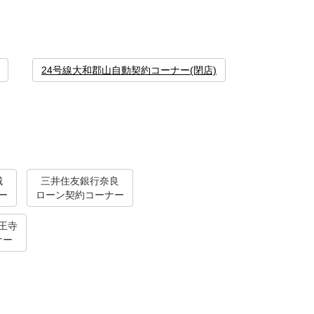
24号線大和郡山自動契約コーナー(閉店)
城
三井住友銀行奈良
ー
ローン契約コーナー
王寺
ナー