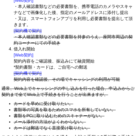
[Web契約]
・本人確認書類などの必要書類を、携帯電話のカメラやスキャ
ナなどで画像化した後、指定のメールアドレスに添付し提出
・又は、スマートフォンアプリを利用し必要書類を提出して頂
きます。
[契約機で契約]
・本人確認書類などの必要書類を持参のうえ、座間市周辺の契
約コーナーにての手続き
借入れ開始
[Web契約]
契約内容をご確認後、振込みにて融資開始
*契約書類・カードは、ご自宅への郵送
[契約機で契約]
契約内容を確認後、その場でキャッシングの利用が可能
通常、Web上でキャッシングの申し込みを行った場合、申込みからご
契約まで全てWeb上で手続きを行うことが出来ますが、
カードを早めに受け取りたい。
書類等の写真を取るためのスマホを所有していない。
書類をPCに取り込むためのスキャナーがない。
メール添付の方法がよくわからない。
カードは郵送でなく直接受け取りたい。