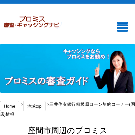
>
>三井住友銀行相模原ローン契約コーナー(
Home
地域top
店)情報
座間市周辺のプロミス