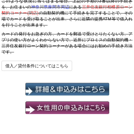
このような状況に当てはまる場合、上記の手順の3番以降の手続き
を、お住まいの
神奈川県座間市周辺
にある
三井住友銀行相模原ローン
契約コーナー(閉店)
の自動契約機にて手続きを完了することで、その
場でカードを受け取ることが出来、さらに近隣の提携ATM等で借入れ
を行うことが出来ます。
カードの発行をお急ぎの方、カードを郵送で受けとりたくない方、ア
プリの使い方がよくわからない方で、近所にプロミスの自動契約機・
三井住友銀行ローン契約コーナーがある場合にはお勧めの手続き方法
です。
借入／貸付条件についてはこちら