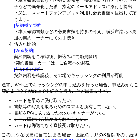
・本人確認書類などの必要書類を、携帯電話のカメラやスキャ
ナなどで画像化した後、指定のメールアドレスに添付し提出
・又は、スマートフォンアプリを利用し必要書類を提出して頂
きます。
[契約機で契約]
・本人確認書類などの必要書類を持参のうえ、横浜市港北区周
辺の契約コーナーにての手続き
借入れ開始
[Web契約]
契約内容をご確認後、振込みにて融資開始
*契約書類・カードは、ご自宅への郵送
[契約機で契約]
契約内容を確認後、その場でキャッシングの利用が可能
通常、Web上でキャッシングの申し込みを行った場合、申込みからご
契約まで全てWeb上で手続きを行うことが出来ますが、
カードを早めに受け取りたい。
書類等の写真を取るためのスマホを所有していない。
書類をPCに取り込むためのスキャナーがない。
メール添付の方法がよくわからない。
カードは郵送でなく直接受け取りたい。
このような状況に当てはまる場合、上記の手順の3番以降の手続き