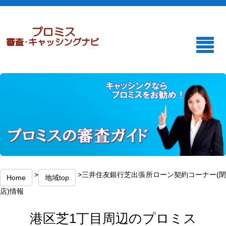
>
>三井住友銀行芝出張所ローン契約コーナー(
Home
地域top
店)情報
港区芝1丁目周辺のプロミス