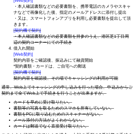
[Web契約]
・本人確認書類などの必要書類を、携帯電話のカメラやスキャ
ナなどで画像化した後、指定のメールアドレスに添付し提出
・又は、スマートフォンアプリを利用し必要書類を提出して頂
きます。
[契約機で契約]
・本人確認書類などの必要書類を持参のうえ、港区芝1丁目周
辺の契約コーナーにての手続き
借入れ開始
[Web契約]
契約内容をご確認後、振込みにて融資開始
*契約書類・カードは、ご自宅への郵送
[契約機で契約]
契約内容を確認後、その場でキャッシングの利用が可能
通常、Web上でキャッシングの申し込みを行った場合、申込みからご
契約まで全てWeb上で手続きを行うことが出来ますが、
カードを早めに受け取りたい。
書類等の写真を取るためのスマホを所有していない。
書類をPCに取り込むためのスキャナーがない。
メール添付の方法がよくわからない。
カードは郵送でなく直接受け取りたい。