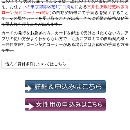
このような状況に当てはまる場合、上記の手順の3番以降の手続き
を、お住まいの
東京都港区芝1丁目周辺
にある
三井住友銀行芝出張所
ローン契約コーナー(閉店)
の自動契約機にて手続きを完了すること
で、その場でカードを受け取ることが出来、さらに近隣の提携ATM等
で借入れを行うことが出来ます。
カードの発行をお急ぎの方、カードを郵送で受けとりたくない方、ア
プリの使い方がよくわからない方で、近所にプロミスの自動契約機・
三井住友銀行ローン契約コーナーがある場合にはお勧めの手続き方法
です。
借入／貸付条件についてはこちら